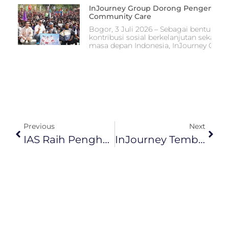
InJourney Group Dorong Pengembang
Community Care
Bogor, 3 Juli 2026 – Sebagai bentuk 
kontribusi sosial berkelanjutan seka
masa depan Indonesia, InJourney Group
Previous
Next
IAS Raih Penghargaan “Sales Strategy Excellence Award” Dalam Ajang Sales Leader Award Of The Year (SLAY) 2025
InJourney Tembus Posisi Ke-43 Perusahaan Terbesar Di Indonesia, Membangun Ekosistem Aviasi Dan Pariwisata Yang Terintegrasi