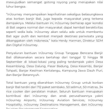
mewujudkan semangat gotong royong yang merupakan nilai
luhur bangsa.
“InJourney menyampaikan keprihatinan sekaligus belasungkawa
atas korban banjir Bali, juga kepada masyarakat yang terkena
dampaknya. Melalui bantuan ini, InJourney berharap agar kondisi
di Bali segera normal dan masyarakat dapat kembali beraktivitas
seperti sedia kala. InJourney akan selalu ada untuk membantu
Bali agar pulih dan kembali menjadi destinasi pariwisata yang
dibanggakan oleh Indonesia,” kata Herdy Harman, Direktur SDM
dan Digital InJourney.
Penyaluran bantuan InJourney Group Tanggap Bencana Banjir
Bali dilaksanakan secara bertahap dari tanggal 12 hingga 18
September di lokasi-lokasi yang paling terdampak yakni Desa
Kesambiang, Desa Dalung, Pasar Badung, Desa Kesambi, Banjar
Tohpati, Banjar Kesiman Kertalangu, Kampung Jawa Dauh Puri,
dan Banjar Batannyuh.
Total bantuan yang diserahkan InJourney Group untuk korban
banjir Bali terdiri dari 712 paket sembako, 50 selimut, 50 matras, 34
rice cooker dan peralatan makan. Seluruh bantuan merupakan
kontribusi dari InJourney dan anak perusahaannya yakni
InJourney Airports, InJourney Aviation Services, InJourney
Hospitality, InJourney Destinations Management, dan InJourney
Tourism Development Corporation.