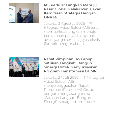
IAS Perkuat Langkah Menuju
Pasar Global Melalui Penjajakan
Kemitraan Strategis Dengan
DNATA
Jakarta, 3 Agustus 2026 – PT
Integrasi Aviasi Solusi (IAS) terus
memperkuat langkah menuju
perusahaan penyedia layanan
aviasi yang memiliki jejak bisnis
(footprint) regional dan
Rapat Pimpinan IAS Group:
Satukan Langkah, Bangun
Sinergi Untuk Menyukseskan
Program Transformasi BUMN
Jakarta, 27 Juli 2026 — PT Integrasi
Aviasi Solusi (IAS)
menyelenggarakan Rapat
Pimpinan (Rapim) IAS Group
dengan mengusung tema
“Satukan Langkah, Bangun
Sinergi”, sebagai momentum