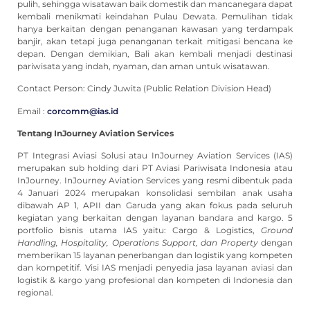
pulih, sehingga wisatawan baik domestik dan mancanegara dapat
kembali menikmati keindahan Pulau Dewata. Pemulihan tidak
hanya berkaitan dengan penanganan kawasan yang terdampak
banjir, akan tetapi juga penanganan terkait mitigasi bencana ke
depan. Dengan demikian, Bali akan kembali menjadi destinasi
pariwisata yang indah, nyaman, dan aman untuk wisatawan.
Contact Person: Cindy Juwita (Public Relation Division Head)
Email :
corcomm@ias.id
Tentang InJourney Aviation Services
PT Integrasi Aviasi Solusi atau InJourney Aviation Services (IAS)
merupakan sub holding dari PT Aviasi Pariwisata Indonesia atau
InJourney. InJourney Aviation Services yang resmi dibentuk pada
4 Januari 2024 merupakan konsolidasi sembilan anak usaha
dibawah AP 1, APII dan Garuda yang akan fokus pada seluruh
kegiatan yang berkaitan dengan layanan bandara and kargo. 5
portfolio bisnis utama IAS yaitu: Cargo & Logistics,
Ground
Handling, Hospitality, Operations Support, dan Property
dengan
memberikan 15 layanan penerbangan dan logistik yang kompeten
dan kompetitif. Visi IAS menjadi penyedia jasa layanan aviasi dan
logistik & kargo yang profesional dan kompeten di Indonesia dan
regional.