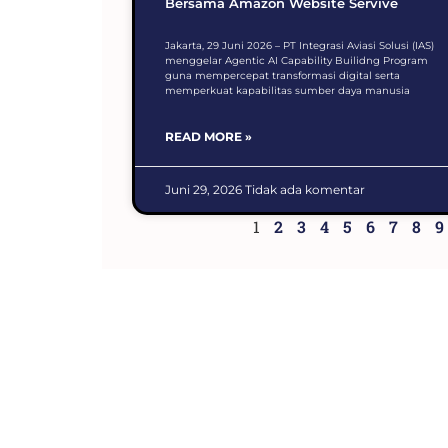
Bersama Amazon Website Servive
Jakarta, 29 Juni 2026 – PT Integrasi Aviasi Solusi (IAS)
menggelar Agentic AI Capability Builidng Program
guna mempercepat transformasi digital serta
memperkuat kapabilitas sumber daya manusia
READ MORE »
Juni 29, 2026
Tidak ada komentar
1
2
3
4
5
6
7
8
9