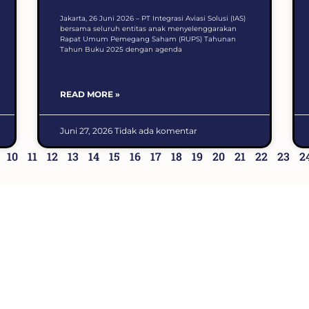
Jakarta, 26 Juni 2026 – PT Integrasi Aviasi Solusi (IAS)
bersama seluruh entitas anak menyelenggarakan
Rapat Umum Pemegang Saham (RUPS) Tahunan
Tahun Buku 2025 dengan agenda
READ MORE »
Juni 27, 2026
Tidak ada komentar
10
11
12
13
14
15
16
17
18
19
20
21
22
23
2
Gedung Sarinah Jakarta, Lt 8