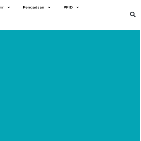
rir
Pengadaan
PPID