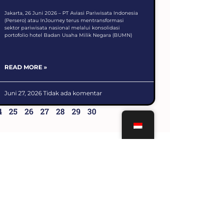
Jakarta, 26 Juni 2026 – PT Aviasi Pariwisata Indonesia
(Persero) atau InJourney terus mentransformasi
sektor pariwisata nasional melalui konsolidasi
portofolio hotel Badan Usaha Milik Negara (BUMN)
READ MORE »
Juni 27, 2026
Tidak ada komentar
4
25
26
27
28
29
30