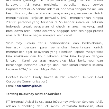
IAS adalah gabungan dari 9 perusahaan yang memiliki 34.000
karyawan. IAS terus melakukan perbaikan pada service
improvement di 55 bandar udara di Indonesia dengan melakukan
beautification, dengan standar pelayanan yang
excellence
. Untuk
mengantisipasi lonjakan pemudik, IAS mengerahkan hingga
28.000 personel yang tersebar di 55 bandar udara di seluruh
Indonesia untuk pelayanan di check in area, make-up and
breakdown area, serta delievery baggage area sehingga proses
masuk dan keluar bagasi menjadi lebih cepat.
“InJourney Group terus berkoordinasi dan berkolaborasi,
termasuk dengan para pemangku kepentingan untuk
memastikan agar pelayanan yang diberikan kepada masyarakat
bisa maksimal dan libur Lebaran 2024 bisa berjalan dengan
lancar. Kami berharap masyarakat bisa berkumpul dan
berbahagia bersama keluarga dan menikmati rekreasi selama
Lebaran 2024,” tambah Maya Watono.
Contact Person: Cindy Juwita (Public Relation Division Head
Corporate Communication)
Email :
corcomm@ias.id
Tentang InJourney Aviation Services
PT Integrasi Aviasi Solusi, atau InJourney Aviation Services (IAS),
adalah subholding dari PT Aviasi Pariwisata Indonesia, atau