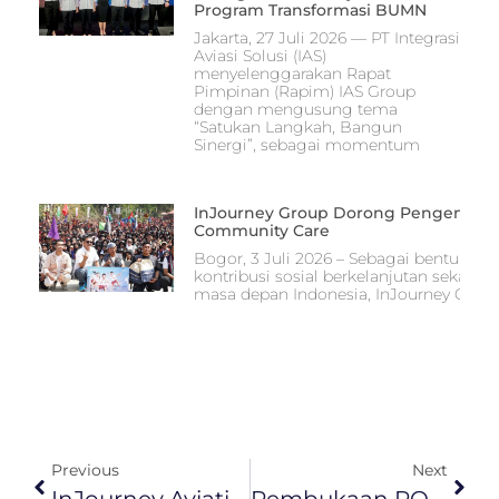
Program Transformasi BUMN
Jakarta, 27 Juli 2026 — PT Integrasi
Aviasi Solusi (IAS)
menyelenggarakan Rapat
Pimpinan (Rapim) IAS Group
dengan mengusung tema
“Satukan Langkah, Bangun
Sinergi”, sebagai momentum
InJourney Group Dorong Pengembang
Community Care
Bogor, 3 Juli 2026 – Sebagai bentuk 
kontribusi sosial berkelanjutan seka
masa depan Indonesia, InJourney Group
Previous
Next
InJourney Aviation Services (IAS) Mengadakan Acara Berbuka Puasa Bersama Seluruh Tim Communication InJourney Group
Pembukaan POSKO Gabungan Nasional (POSGABNAS) IAS Group Th 2024, Pastikan Kelancaran Mudik