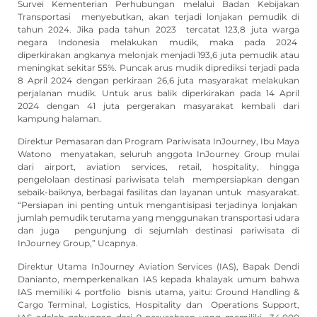
Survei Kementerian Perhubungan melalui Badan Kebijakan
Transportasi menyebutkan, akan terjadi lonjakan pemudik di
tahun 2024. Jika pada tahun 2023 tercatat 123,8 juta warga
negara Indonesia melakukan mudik, maka pada 2024
diperkirakan angkanya melonjak menjadi 193,6 juta pemudik atau
meningkat sekitar 55%. Puncak arus mudik diprediksi terjadi pada
8 April 2024 dengan perkiraan 26,6 juta masyarakat melakukan
perjalanan mudik. Untuk arus balik diperkirakan pada 14 April
2024 dengan 41 juta pergerakan masyarakat kembali dari
kampung halaman.
Direktur Pemasaran dan Program Pariwisata InJourney, Ibu Maya
Watono menyatakan, seluruh anggota InJourney Group mulai
dari airport, aviation services, retail, hospitality, hingga
pengelolaan destinasi pariwisata telah mempersiapkan dengan
sebaik-baiknya, berbagai fasilitas dan layanan untuk masyarakat.
“Persiapan ini penting untuk mengantisipasi terjadinya lonjakan
jumlah pemudik terutama yang menggunakan transportasi udara
dan juga pengunjung di sejumlah destinasi pariwisata di
InJourney Group,” Ucapnya.
Direktur Utama InJourney Aviation Services (IAS), Bapak Dendi
Danianto, memperkenalkan IAS kepada khalayak umum bahwa
IAS memiliki 4 portfolio bisnis utama, yaitu: Ground Handling &
Cargo Terminal, Logistics, Hospitality dan Operations Support,