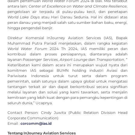
dalam pertemuan
World Water Forum
2024 di Bali. Misi tersebut
antara lain:
Center of Excellence on Water and Climate Resilience
,
pengelolaan air terpadu di pulau-pulau kecil, dan penetapan
World Lake Days
atau Hari Danau Sedunia. Hal ini didasari atas
peran danau yang menjadi salah satu sumber bahan baku, energi,
hingga pengendali banjir.
Direktur Komersial InJourney Aviation Services (IAS), Bapak
Muhammad Putra Pariadi menjelaskan, dalam rangka kegiatan
World Water Forum
2024 Th 2024, IAS memiliki peran dan
kontribusi dalam proses persiapannya, diantaranya adalah
layanan
Passenger Services
,
Airport Lounge
dan
Transportation
. ”
Keterlibatan kami dalam acara ini merupakan wujud nyata dari
komitmen IAS sebagai BUMN holding industri Aviasi dan
Pariwisata Indonesia untuk turut serta dalam program
pemerintah, salah satunya dalam upaya global untuk mengatasi
tantangan terkait air dan dapat berkontribusi secara signifikan
melalui layanan dan solusi yang kami tawarkan, serta menjalin
kemitraan yang lebih kuat dengan para pemangku kepentingan di
seluruh dunia,” Ucapnya.
Contact Person: Cindy Juwita (Public Relation Division Head
Corporate Communication)
Email :
corcomm@ias.id
Tentang InJourney Aviation Services