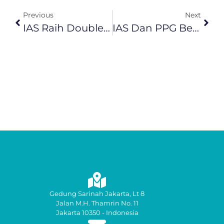
Previous
Next
IAS Raih Double Winner Sebagai “The Most Promising Company In Strategic Marketing & CMO OF THE YEAR” Dalam Penganugerahan BUMN Entrepreneurial Marketing Awards 2024
IAS Dan PPG Berkolaborasi Tingkatkan Layanan Lounge Di Bandara Dengan Taraf Internasional
Gedung Sarinah Jakarta, Lt 8
Jalan M.H. Thamrin No. 11
Jakarta 10350 - Indonesia