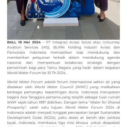
BALI, 18 Mei 2024
– PT Integrasi Aviasi Solusi atau InJourney
Aviation Services (IAS), BUMN holding industri Aviasi dan
Pariwisata Indonesia memastikan siap mendukung dan
memberikan pelayanan terbaik dalam mendukung agenda
nasional dan memperkuat kolaborasi strategis dengan
pemerintah bagi para Tamu Negara yang hadir dalam kegiatan
World Water Forum
ke-10 Th 2024.
World Water Forum
adalah forum internasional sektor air yang
diadakan oleh
World Water Council (WWC)
yang melibatkan
berbagai pemangku kepentingan dunia. Indonesia merupakan
negara Asia Tenggara pertama yang terpilih sebagai tuan rumah
WWF sejak tahun 1997 didirikan. Dengan tema “
Water for Shared
Prosperity
”, salah satu tujuan
World Water Forum
2024 di
Indonesia adalah menjadi tonggak percepatan target Sustainable
Development Goals (SGDs), yaitu akses air bersih dan sanitasi
layak. Indonesia membawa tiga misi khusus untuk disepakati