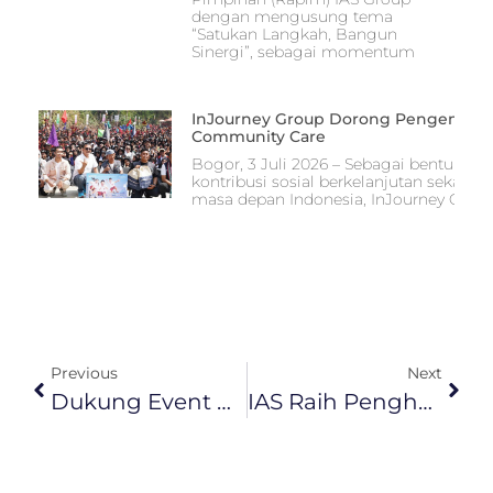
dengan mengusung tema
“Satukan Langkah, Bangun
Sinergi”, sebagai momentum
InJourney Group Dorong Pengembang
Community Care
Bogor, 3 Juli 2026 – Sebagai bentuk 
kontribusi sosial berkelanjutan seka
masa depan Indonesia, InJourney Group
Previous
Next
Dukung Event Balap Asia, InJourney Aviation Services Sukses Tuntaskan Penanganan Kargo Asia Road Racing Championship (ARRC) 2025 Mandalika
IAS Raih Penghargaan “Sales Strategy Excellence Award” Dalam Ajang Sales Leader Award Of The Year (SLAY) 2025