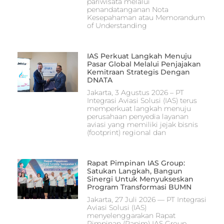
pariwisata melalui
penandatanganan Nota
Kesepahaman atau Memorandum
of Understanding
IAS Perkuat Langkah Menuju
Pasar Global Melalui Penjajakan
Kemitraan Strategis Dengan
DNATA
Jakarta, 3 Agustus 2026 – PT
Integrasi Aviasi Solusi (IAS) terus
memperkuat langkah menuju
perusahaan penyedia layanan
aviasi yang memiliki jejak bisnis
(footprint) regional dan
Rapat Pimpinan IAS Group:
Satukan Langkah, Bangun
Sinergi Untuk Menyukseskan
Program Transformasi BUMN
Jakarta, 27 Juli 2026 — PT Integrasi
Aviasi Solusi (IAS)
menyelenggarakan Rapat
Pimpinan (Rapim) IAS Group