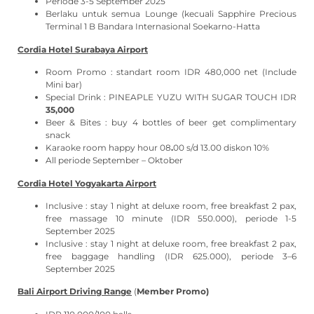
Periode 3-5 September 2025
Berlaku untuk semua Lounge (kecuali Sapphire Precious
Terminal 1 B Bandara Internasional Soekarno-Hatta
Cordia Hotel Surabaya Airport
Room Promo : standart room IDR 480,000 net (Include
Mini bar)
Special Drink : PINEAPLE YUZU WITH SUGAR TOUCH IDR
35,000
Beer & Bites : buy 4 bottles of beer get complimentary
snack
Karaoke room happy hour 08
.
00 s/d 13.00 diskon 10%
All periode September – Oktober
Cordia Hotel Yogyakarta Airport
Inclusive : stay 1 night at deluxe room, free breakfast 2 pax,
free massage 10 minute (IDR 550.000), periode 1-5
September 2025
Inclusive : stay 1 night at deluxe room, free breakfast 2 pax,
free baggage handling (IDR 625.000), periode 3–6
September 2025
Bali Airport Driving Range
(
Member Promo)