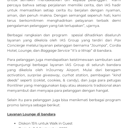
percaya bahwa setiap perjalanan memiliki cerita, dan IAS hadir
untuk memastikan setiap cerita itu berjalan dengan nyaman,
aman, dan penuh makna. Dengan semangat sepenuh hati, kami
terus berkomitmen menghadirkan pelayanan terbaik demi
pengalaman pelanggan yang tak terlupakan”, ujarnya.
Berbagai rangkaian dan program spesial dihadirkan diseluruh
layanan yang dikelola oleh IAS Group yang terdiri dari
Pax
Concierge
melalui layanan pelanggan bernama “
Joumpa
”, Cordia
Hotel,
Lounge
, dan
Baggage Service
“
It’s a Wrap
” di bandara.
Para pelanggan juga mendapatkan keistimewaan sambutan saat
mengunjungi berbagai layanan IAS Group di seluruh bandara
yang dikelola oleh InJourney Airport. Mulai dari beragam
activation
,
surprise giveaway,
curhat station,
pembagian “
kind
deeds
” seperti (coklat, cookies, & candy), dan juga para petugas
frontliner
yang menggunakan baju atau aksesoris tradisional akan
menyambut dan menyapa para pelanggan dengan hangat.
Selain itu para pelanggan juga bisa menikmati berbagai program
promo lainnya sebagai berikut:
Layanan Lounge di bandara
Diskon 15% untuk Walk in Guest