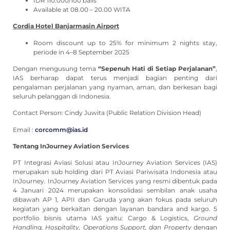
IDR 110.000/100 balls
Available at 08.00 – 20.00 WITA
Cordia Hotel Banjarmasin Airport
Room discount up to 25% for minimum 2 nights stay,
periode in 4–8 September 2025
Dengan mengusung tema
“Sepenuh Hati di Setiap Perjalanan”
,
IAS berharap dapat terus menjadi bagian penting dari
pengalaman perjalanan yang nyaman, aman, dan berkesan bagi
seluruh pelanggan di Indonesia.
Contact Person: Cindy Juwita (Public Relation Division Head)
Email :
corcomm@ias.id
Tentang InJourney Aviation Services
PT Integrasi Aviasi Solusi atau InJourney Aviation Services (IAS)
merupakan sub holding dari PT Aviasi Pariwisata Indonesia atau
InJourney. InJourney Aviation Services yang resmi dibentuk pada
4 Januari 2024 merupakan konsolidasi sembilan anak usaha
dibawah AP 1, APII dan Garuda yang akan fokus pada seluruh
kegiatan yang berkaitan dengan layanan bandara and kargo. 5
portfolio bisnis utama IAS yaitu: Cargo & Logistics,
Ground
Handling, Hospitality, Operations Support, dan Property
dengan