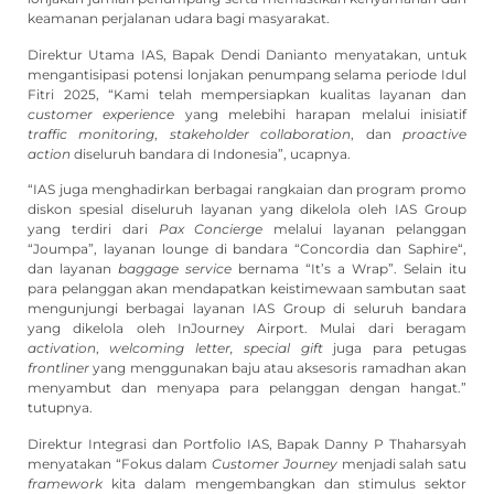
keamanan perjalanan udara bagi masyarakat.
Direktur Utama IAS, Bapak Dendi Danianto menyatakan, untuk
mengantisipasi potensi lonjakan penumpang selama periode Idul
Fitri 2025, “Kami telah mempersiapkan kualitas layanan dan
customer experience
yang melebihi harapan melalui inisiatif
traffic monitoring
,
stakeholder collaboration
, dan
proactive
action
diseluruh bandara di Indonesia”, ucapnya.
“IAS juga menghadirkan berbagai rangkaian dan program promo
diskon spesial diseluruh layanan yang dikelola oleh IAS Group
yang terdiri dari
Pax Concierge
melalui layanan pelanggan
“Joumpa”, layanan lounge di bandara “Concordia dan Saphire“,
dan layanan
baggage service
bernama “It’s a Wrap”. Selain itu
para pelanggan akan mendapatkan keistimewaan sambutan saat
mengunjungi berbagai layanan IAS Group di seluruh bandara
yang dikelola oleh InJourney Airport. Mulai dari beragam
activation
,
welcoming letter, special gift
juga para petugas
frontliner
yang menggunakan baju atau aksesoris ramadhan akan
menyambut dan menyapa para pelanggan dengan hangat.”
tutupnya.
Direktur Integrasi dan Portfolio IAS, Bapak Danny P Thaharsyah
menyatakan “Fokus dalam
Customer Journey
menjadi salah satu
framework
kita dalam mengembangkan dan stimulus sektor