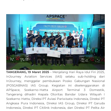
TANGERANG, 19 Maret 2025
– Menjelang Hari Raya Idul Firi 2025,
InJourney Aviation Services (IAS) selaku sub-holding dari
InJourney, menggelar pembukaan Posko Gabungan Nasional
(POSGABNAS) IAS Group. Kegiatan ini diselenggarakan di
APSpace, Soekarno-Hatta Airport Terminal 3 Domestik,
Tangerang dihadiri Kepala Otoritas Bandar Udara Wilayah I
Soekarno Hatta, Direksi PT Aviasi Pariwisata Indonesia, Direksi PT
Angkasa Pura Indonesia, Direksi IAS Group, Direksi PT Garuda
Indonesia, Direksi PT Citilink Indonesia, dan Direksi PT Pelita Air