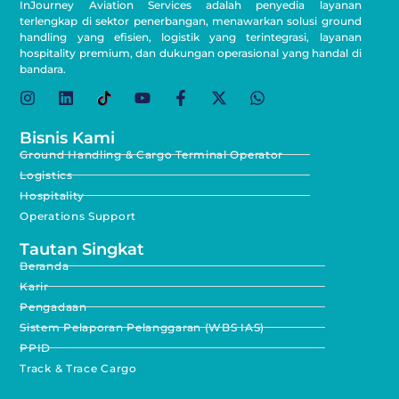
InJourney Aviation Services adalah penyedia layanan
terlengkap di sektor penerbangan, menawarkan solusi ground
handling yang efisien, logistik yang terintegrasi, layanan
hospitality premium, dan dukungan operasional yang handal di
bandara.
Bisnis Kami
Ground Handling & Cargo Terminal Operator
Logistics
Hospitality
Operations Support
Tautan Singkat
Beranda
Karir
Pengadaan
Sistem Pelaporan Pelanggaran (WBS IAS)
PPID
Track & Trace Cargo