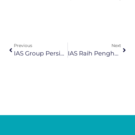
Previous
Next
IAS Group Persiapkan Perpindahan Penerbangan Citilink Ke Terminal 1B Dan 2F Bandara Internasional Soekarno-Hatta
IAS Raih Penghargaan “Transformasi Organisasi Perusahaan Terbaik” Dan “The Best CEO Driving Execution” Dalam Ajang Anugerah BUMN 2025