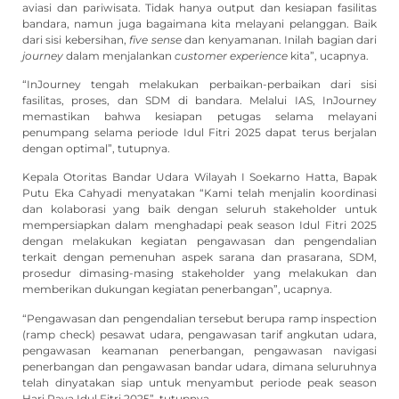
aviasi dan pariwisata. Tidak hanya output dan kesiapan fasilitas
bandara, namun juga bagaimana kita melayani pelanggan. Baik
dari sisi kebersihan,
five sense
dan kenyamanan. Inilah bagian dari
journey
dalam menjalankan
customer experience
kita”, ucapnya.
“InJourney tengah melakukan perbaikan-perbaikan dari sisi
fasilitas, proses, dan SDM di bandara. Melalui IAS, InJourney
memastikan bahwa kesiapan petugas selama melayani
penumpang selama periode Idul Fitri 2025 dapat terus berjalan
dengan optimal”, tutupnya.
Kepala Otoritas Bandar Udara Wilayah I Soekarno Hatta, Bapak
Putu Eka Cahyadi menyatakan “Kami telah menjalin koordinasi
dan kolaborasi yang baik dengan seluruh stakeholder untuk
mempersiapkan dalam menghadapi peak season Idul Fitri 2025
dengan melakukan kegiatan pengawasan dan pengendalian
terkait dengan pemenuhan aspek sarana dan prasarana, SDM,
prosedur dimasing-masing stakeholder yang melakukan dan
memberikan dukungan kegiatan penerbangan”, ucapnya.
“Pengawasan dan pengendalian tersebut berupa ramp inspection
(ramp check) pesawat udara, pengawasan tarif angkutan udara,
pengawasan keamanan penerbangan, pengawasan navigasi
penerbangan dan pengawasan bandar udara, dimana seluruhnya
telah dinyatakan siap untuk menyambut periode peak season
Hari Raya Idul Fitri 2025”, tutupnya.