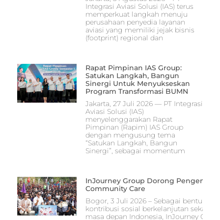
Integrasi Aviasi Solusi (IAS) terus
memperkuat langkah menuju
perusahaan penyedia layanan
aviasi yang memiliki jejak bisnis
(footprint) regional dan
Rapat Pimpinan IAS Group:
Satukan Langkah, Bangun
Sinergi Untuk Menyukseskan
Program Transformasi BUMN
Jakarta, 27 Juli 2026 — PT Integrasi
Aviasi Solusi (IAS)
menyelenggarakan Rapat
Pimpinan (Rapim) IAS Group
dengan mengusung tema
“Satukan Langkah, Bangun
Sinergi”, sebagai momentum
InJourney Group Dorong Pengembang
Community Care
Bogor, 3 Juli 2026 – Sebagai bentuk 
kontribusi sosial berkelanjutan seka
masa depan Indonesia, InJourney Group