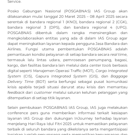
Service.
Posko Gabungan Nasional (POSGABNAS) IAS Group akan
dilaksanakan mulai tanggal 20 Maret 2025 – 08 April 2025 secara
serentak di bandara regional 1 (KNO), bandara regional 2 (CGK),
bandara regional 3 (DPS), dan bandara regional 4 (UPG).
POSGABNAS dibentuk dalam rangka mensinergikan dan
mengkolaborasikan entitas yang ada di dalam IAS Group agar
dapat meningkatkan layanan kepada pengguna Jasa Bandara dan
Airlines. Fungsi utama pembentukan POSGABNAS adalah
pemantauan kondisi pelayanan di setiap bandara secara
real time
,
termasuk lalu lintas udara, pemrosesan penumpang, bagasi,
kargo, dan fasilitas bandara lain melalui data
center tools
berbasis
digital seperti Manajemen Operasi Traffic (MOT),
Cargo Integrated
System
(CIS), Gapura
Integrated System
(GIS), dan
Baggage
Delivery Time
(BDT) serta berfungsi sebagai pusat komunikasi
krisis apabila terjadi situasi darurat atau krisis dan memantau
feedback
dari
customer
melalui saluran keluhan pelanggan yang
ditempatkan di setiap titik layanan.
Selain pembukaan POSGABNAS IAS Group, IAS juga melakukan
conference pers guna memberikan informasi terkait kesiapan
layanan IAS Group dan dukungan InJourney terhadap layanan
menjelang Hari Raya Idul Fitri 2025 untuk memastikan pelayanan
terbaik di seluruh bandara yang dikelolanya serta mengantisipasi
lonjakan jumlah penumpang serta memastikan kenyamanan dan