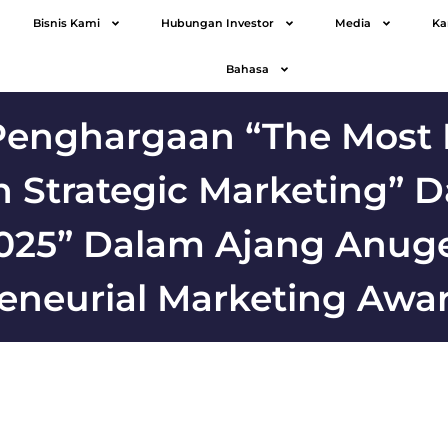
Bisnis Kami
Hubungan Investor
Media
Ka
Bahasa
Penghargaan “The Most
 Strategic Marketing” 
2025” Dalam Ajang Anu
eneurial Marketing Awa