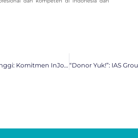
rofesional dan kompeten di Indonesia dan
Bangkit Bersama, Terbang Lebih Tinggi: Komitmen InJourney Aviation Services (IAS) Di Hari Kebangkitan Nasional 2025