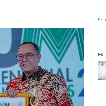
Sha
Mor