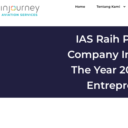
Home
Tentang Kami
IAS Raih 
Company In
The Year 
Entrepr