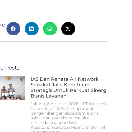
re:
e Posts
IAS Dan Renata Air Network
Sepakat Jalin Kemitraan
Strategis Untuk Perkuat Sinergi
Bisnis Layanan
Jakarta, 6 Agustus 2026 – PT Integrasi
Aviasi Solusi (IAS) memperkuat
pengembangan ekosistem bisnis
aviasi dan pariwisata melalui
penandatanganan Nota
Kesepahaman atau Memorandum of