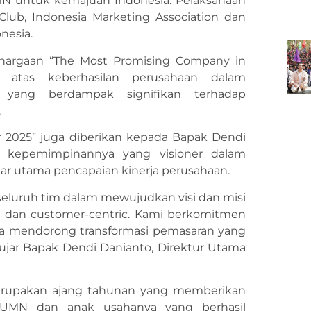
MN untuk kemajuan Indonesia. Pelaksanaan
lub, Indonesia Marketing Association dan
nesia.
ghargaan “The Most Promising Company in
n atas keberhasilan perusahaan dalam
f yang berdampak signifikan terhadap
.
r 2025” juga diberikan kepada Bapak Dendi
as kepemimpinannya yang visioner dalam
ar utama pencapaian kinerja perusahaan.
 seluruh tim dalam mewujudkan visi dan misi
if, dan customer-centric. Kami berkomitmen
ta mendorong transformasi pemasaran yang
, ujar Bapak Dendi Danianto, Direktur Utama
erupakan ajang tahunan yang memberikan
 BUMN dan anak usahanya yang berhasil