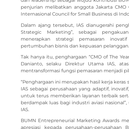
dan leadership sebagai wujud kontribusi BU
penjurian melibatkan anggota Jakarta CMO C
Internasional Council for Small Business di Indo
Dalam ajang tersebut, IAS dianugerahi pen
Strategic Marketing”, sebagai pengakua
menerapkan strategi pemasaran inovati
pertumbuhan bisnis dan kepuasan pelanggan
Tak hanya itu, penghargaan “CMO of The Yea
Danianto, selaku Direktur Utama IAS, at
mentransformasi fungsi pemasaran menjadi pil
“Penghargaan ini merupakan hasil kerja keras
IAS sebagai perusahaan yang adaptif, inovat
untuk terus memberikan layanan terbaik ser
berdampak luas bagi industri aviasi nasional”
IAS.
BUMN Entrepreneurial Marketing Awards m
apresiasi kepada perusahaan-perusahaan