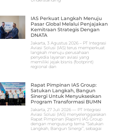
Understanding
IAS Perkuat Langkah Menuju
Pasar Global Melalui Penjajakan
Kemitraan Strategis Dengan
DNATA
Jakarta, 3 Agustus 2026 – PT Integrasi
Aviasi Solusi (IAS) terus memperkuat
langkah menuju perusahaan
penyedia layanan aviasi yang
memiliki jejak bisnis (footprint)
regional dan
Rapat Pimpinan IAS Group:
Satukan Langkah, Bangun
Sinergi Untuk Menyukseskan
Program Transformasi BUMN
Jakarta, 27 Juli 2026 — PT Integrasi
Aviasi Solusi (IAS) menyelenggarakan
Rapat Pimpinan (Rapim) IAS Group
dengan mengusung tema “Satukan
Langkah, Bangun Sinergi”, sebagai