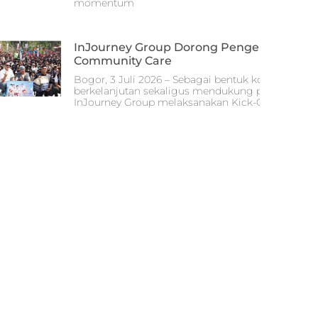
momentum
InJourney Group Dorong Pengembangan G
Community Care
Bogor, 3 Juli 2026 – Sebagai bentuk komitmen d
berkelanjutan sekaligus mendukung pembanguna
InJourney Group melaksanakan Kick-Off InJourne