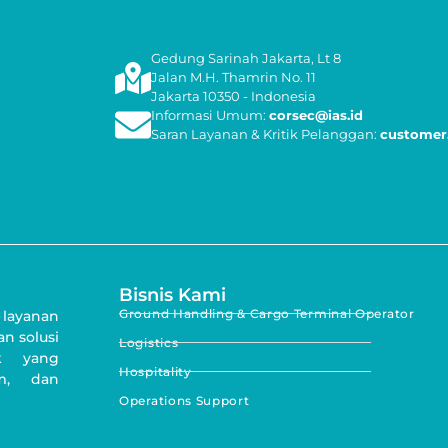
Gedung Sarinah Jakarta, Lt 8
Jalan M.H. Thamrin No. 11
Jakarta 10350 - Indonesia
Informasi Umum:
corsec@ias.id
Saran Layanan & Kritik Pelanggan:
customer.
Bisnis Kami
Ground Handling & Cargo Terminal Operator
 layanan
n solusi
Logistics
ik yang
Hospitality
um, dan
Operations Support