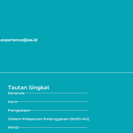
experience@ias.id
Tautan Singkat
Beranda
Karir
Pengadaan
Sistem Pelaporan Pelanggaran (WBS IAS)
PPID