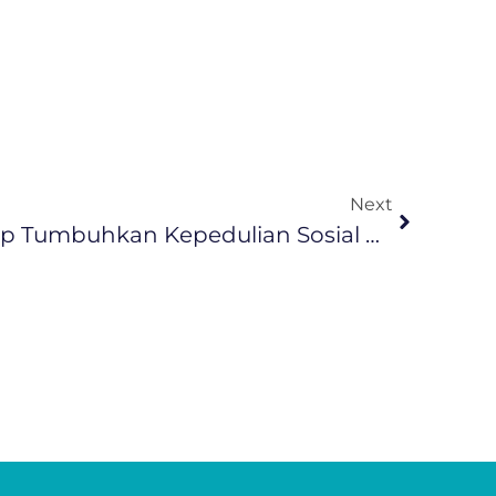
Next
“Donor Yuk!”: IAS Group Tumbuhkan Kepedulian Sosial Di Hari Kebangkitan Nasional 2025