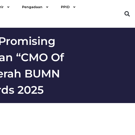
rir
Pengadaan
PPID
 Promising
Dan “CMO Of
gerah BUMN
rds 2025