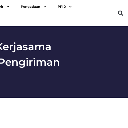
rir
Pengadaan
PPID
Kerjasama
 Pengiriman