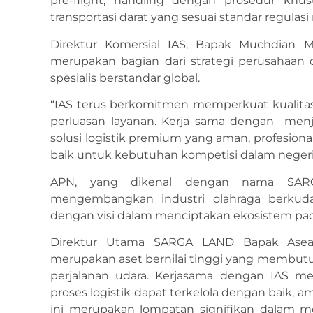
pre-flight, handling dengan prosedur khusus
transportasi darat yang sesuai standar regulas
Direktur Komersial IAS, Bapak Muchdian M
merupakan bagian dari strategi perusahaan
spesialis berstandar global.
“IAS terus berkomitmen memperkuat kualitas l
perluasan layanan. Kerja sama dengan men
solusi logistik premium yang aman, profesion
baik untuk kebutuhan kompetisi dalam negeri 
APN, yang dikenal dengan nama SARGA
mengembangkan industri olahraga berkuda I
dengan visi dalam menciptakan ekosistem pa
Direktur Utama SARGA LAND Bapak Asea
merupakan aset bernilai tinggi yang membutu
perjalanan udara. Kerjasama dengan IAS m
proses logistik dapat terkelola dengan baik, ama
ini merupakan lompatan signifikan dalam m