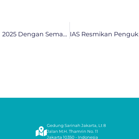
IAS Peringati Hari Sumpah Pemuda 2025 Dengan Semangat “Pemuda Pemudi Bergerak, Indonesia Bersatu”
Gedung Sarinah Jakarta, Lt 8
Jalan M.H. Thamrin No. 11
Jakarta 10350 - Indonesia