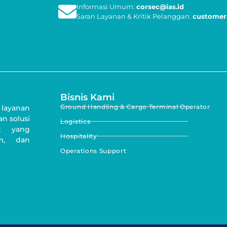
Informasi Umum:
corsec@ias.id
Saran Layanan & Kritik Pelanggan:
customer.
Bisnis Kami
Ground Handling & Cargo Terminal Operator
 layanan
n solusi
Logistics
ik yang
Hospitality
um, dan
Operations Support