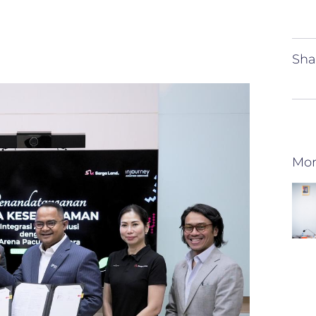
Sha
Mor