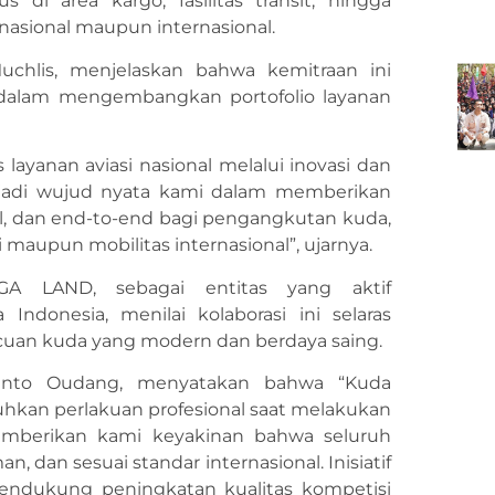
 di area kargo, fasilitas transit, hingga
i nasional maupun internasional.
uchlis, menjelaskan bahwa kemitraan ini
 dalam mengembangkan portofolio layanan
ayanan aviasi nasional melalui inovasi dan
jadi wujud nyata kami dalam memberikan
al, dan end-to-end bagi pengangkutan kuda,
maupun mobilitas internasional”, ujarnya.
 LAND, sebagai entitas yang aktif
ndonesia, menilai kolaborasi ini selaras
cuan kuda yang modern dan berdaya saing.
nto Oudang, menyatakan bahwa “Kuda
hkan perlakuan profesional saat melakukan
emberikan kami keyakinan bahwa seluruh
n, dan sesuai standar internasional. Inisiatif
endukung peningkatan kualitas kompetisi