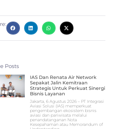
re:
e Posts
IAS Dan Renata Air Network
Sepakat Jalin Kemitraan
Strategis Untuk Perkuat Sinergi
Bisnis Layanan
Jakarta, 6 Agustus 2026 – PT Integrasi
Aviasi Solusi (IAS) memperkuat
pengembangan ekosistem bisnis
aviasi dan pariwisata melalui
penandatanganan Nota
Kesepahaman atau Memorandum of