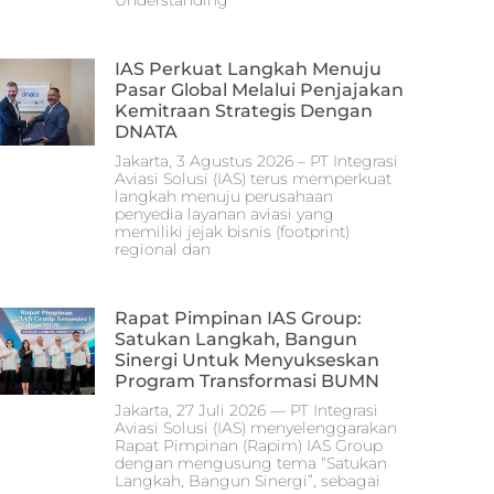
Understanding
IAS Perkuat Langkah Menuju
Pasar Global Melalui Penjajakan
Kemitraan Strategis Dengan
DNATA
Jakarta, 3 Agustus 2026 – PT Integrasi
Aviasi Solusi (IAS) terus memperkuat
langkah menuju perusahaan
penyedia layanan aviasi yang
memiliki jejak bisnis (footprint)
regional dan
Rapat Pimpinan IAS Group:
Satukan Langkah, Bangun
Sinergi Untuk Menyukseskan
Program Transformasi BUMN
Jakarta, 27 Juli 2026 — PT Integrasi
Aviasi Solusi (IAS) menyelenggarakan
Rapat Pimpinan (Rapim) IAS Group
dengan mengusung tema “Satukan
Langkah, Bangun Sinergi”, sebagai