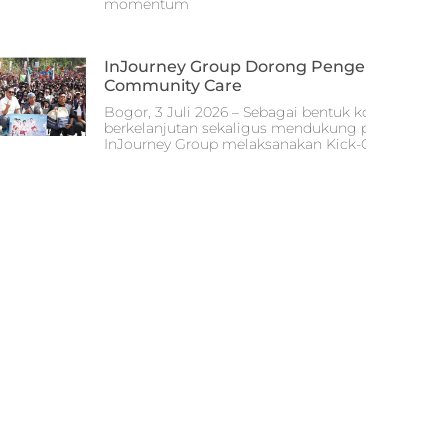
momentum
InJourney Group Dorong Pengembangan G
Community Care
Bogor, 3 Juli 2026 – Sebagai bentuk komitmen d
berkelanjutan sekaligus mendukung pembanguna
InJourney Group melaksanakan Kick-Off InJourne