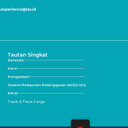
experience@ias.id
Tautan Singkat
Beranda
Karir
Pengadaan
Sistem Pelaporan Pelanggaran (WBS IAS)
PPID
Track & Trace Cargo