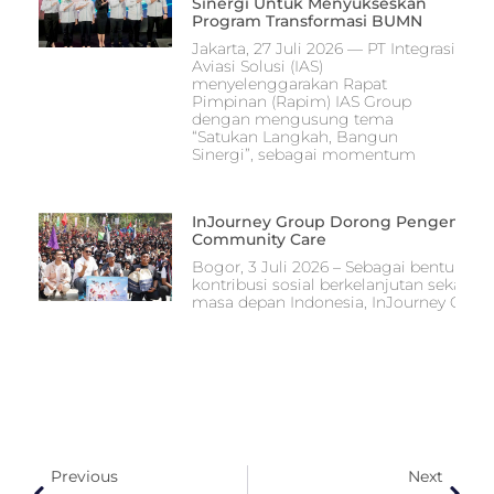
Sinergi Untuk Menyukseskan
Program Transformasi BUMN
Jakarta, 27 Juli 2026 — PT Integrasi
Aviasi Solusi (IAS)
menyelenggarakan Rapat
Pimpinan (Rapim) IAS Group
dengan mengusung tema
“Satukan Langkah, Bangun
Sinergi”, sebagai momentum
InJourney Group Dorong Pengembang
Community Care
Bogor, 3 Juli 2026 – Sebagai bentuk 
kontribusi sosial berkelanjutan seka
masa depan Indonesia, InJourney Group
Previous
Next