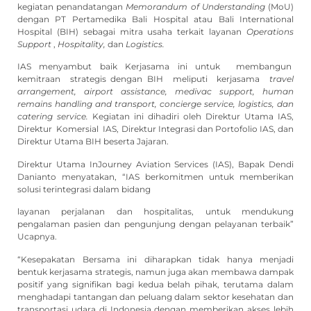
kegiatan penandatangan
Memorandum of Understanding
(MoU)
dengan PT Pertamedika Bali Hospital atau Bali International
Hospital (BIH) sebagai mitra usaha terkait layanan
Operations
Support
,
Hospitality,
dan
Logistics.
IAS menyambut baik Kerjasama ini untuk membangun
kemitraan strategis dengan BIH meliputi kerjasama
t
r
a
v
e
l
a
r
r
a
n
ge
m
e
n
t
,
a
i
r
p
or
t
a
ss
i
st
a
nce
,
m
e
d
i
v
a
c
s
u
pp
or
t
,
h
u
m
a
n
r
e
m
a
i
ns
h
a
nd
l
i
ng
a
nd
t
r
ans
p
or
t
,
c
onci
e
r
g
e
se
r
v
i
ce
,
l
ogi
st
i
cs
,
d
a
n
c
a
te
r
i
ng
service.
Kegiatan ini dihadiri oleh Direktur Utama IAS,
Direktur Komersial IAS, Direktur Integrasi dan Portofolio IAS, dan
Direktur Utama BIH beserta Jajaran.
Direktur Utama InJourney Aviation Services (IAS), Bapak Dendi
Danianto menyatakan, “IAS berkomitmen untuk memberikan
solusi terintegrasi dalam bidang
layanan perjalanan dan hospitalitas, untuk mendukung
pengalaman pasien dan pengunjung dengan pelayanan terbaik”
Ucapnya.
“Kesepakatan Bersama ini diharapkan tidak hanya menjadi
bentuk kerjasama strategis, namun juga akan membawa dampak
positif yang signifikan bagi kedua belah pihak, terutama dalam
menghadapi tantangan dan peluang dalam sektor kesehatan dan
transportasi udara di Indonesia dengan memberikan akses lebih