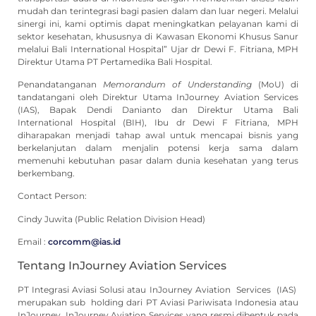
mudah dan terintegrasi bagi pasien dalam dan luar negeri. Melalui
sinergi ini, kami optimis dapat meningkatkan pelayanan kami di
sektor kesehatan, khususnya di Kawasan Ekonomi Khusus Sanur
melalui Bali International Hospital” Ujar dr Dewi F. Fitriana, MPH
Direktur Utama PT Pertamedika Bali Hospital.
Penandatanganan
Memorandum of Understanding
(MoU) di
tandatangani oleh Direktur Utama InJourney Aviation Services
(IAS), Bapak Dendi Danianto dan Direktur Utama Bali
International Hospital (BIH), Ibu dr Dewi F Fitriana, MPH
diharapakan menjadi tahap awal untuk mencapai bisnis yang
berkelanjutan dalam menjalin potensi kerja sama dalam
memenuhi kebutuhan pasar dalam dunia kesehatan yang terus
berkembang.
Contact Person:
Cindy Juwita (Public Relation Division Head)
Email :
corcomm@ias.id
Tentang InJourney Aviation Services
PT Integrasi Aviasi Solusi atau InJourney Aviation Services (IAS)
merupakan sub holding dari PT Aviasi Pariwisata Indonesia atau
InJourney. InJourney Aviation Services yang resmi dibentuk pada