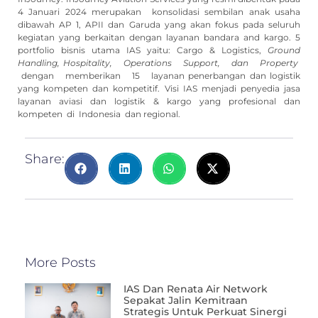
4 Januari 2024 merupakan konsolidasi sembilan anak usaha
dibawah AP 1, APII dan Garuda yang akan fokus pada seluruh
kegiatan yang berkaitan dengan layanan bandara and kargo. 5
portfolio bisnis utama IAS yaitu: Cargo & Logistics,
G
r
ou
n
d
H
a
n
dl
i
n
g
,
H
os
p
i
t
a
lit
y,
Operations Support, dan Property
dengan memberikan 15 layanan penerbangan dan logistik
yang kompeten dan kompetitif. Visi IAS menjadi penyedia jasa
layanan aviasi dan logistik & kargo yang profesional dan
kompeten di Indonesia dan regional.
Share:
More Posts
IAS Dan Renata Air Network
Sepakat Jalin Kemitraan
Strategis Untuk Perkuat Sinergi