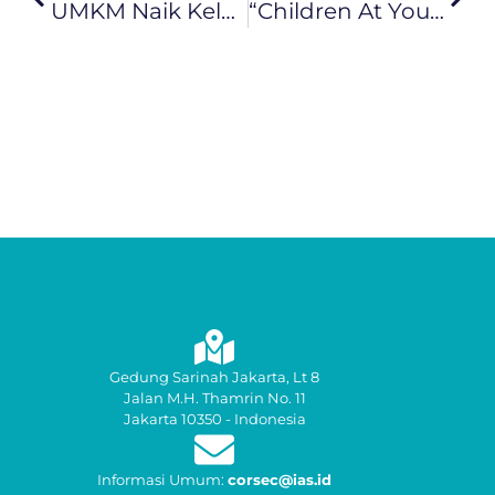
UMKM Naik Kelas Dan Go Internasional, Injourney Aviation Services (IAS) Lakukan Program TJSL IAS Merdeka Di 4 Kota Besar
“Children At Your Services”, Injourney Aviation Services (IAS) Lakukan Program TJSL IAS Anak Di 4 Kota Besar
Gedung Sarinah Jakarta, Lt 8
Jalan M.H. Thamrin No. 11
Jakarta 10350 - Indonesia
Informasi Umum:
corsec@ias.id