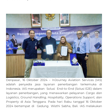
Denpasar, 16 Oktober 2024 – InJourney Aviation Services (IAS)
adalah penyedia jasa layanan penerbangan terkemuka di
Indonesia. IAS merupakan Solusi End-to-End (Solusi E2E) dalam
layanan penerbangan, yang menawarkan pelayanan
Cargo dan
L
ogi
st
i
cs
,
G
r
ou
nd
H
a
nd
l
i
ng,
H
ospi
t
a
l
i
t
y
,
O
p
e
r
a
t
i
ons
S
u
pp
or
t
,
d
a
n
P
r
operty
di Asia Tenggara. Pada hari Rabu tanggal 16 Oktober
2024 bertempat di Gedung Wisthi Sabha, Bali. IAS melakukan