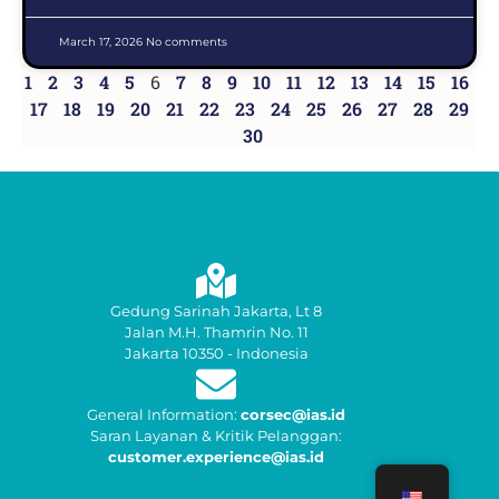
March 17, 2026
No comments
1
2
3
4
5
6
7
8
9
10
11
12
13
14
15
16
17
18
19
20
21
22
23
24
25
26
27
28
29
30
Gedung Sarinah Jakarta, Lt 8
Jalan M.H. Thamrin No. 11
Jakarta 10350 - Indonesia
General Information:
corsec@ias.id
Saran Layanan & Kritik Pelanggan:
customer.experience@ias.id