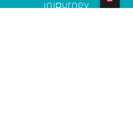
About Us
InJourney Aviation Services is a leading provider in the aviation
sector, offering comprehensive ground handling solutions,
integrated logistics, premium hospitality services, and reliable
operational support at airports.
Our Business
Ground Handling & Cargo Terminal Operator
Logistics
Hospitality
Operations Support