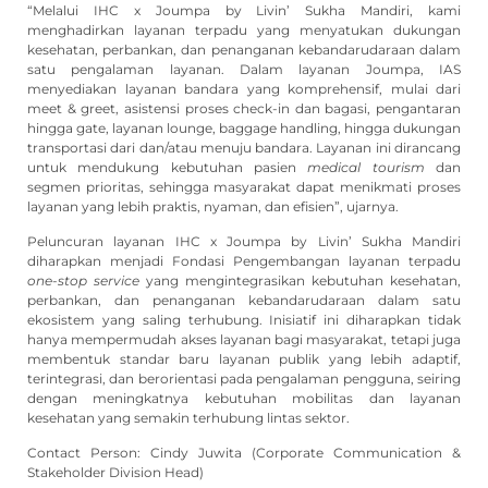
“Melalui IHC x Joumpa by Livin’ Sukha Mandiri, kami
menghadirkan layanan terpadu yang menyatukan dukungan
kesehatan, perbankan, dan penanganan kebandarudaraan dalam
satu pengalaman layanan. Dalam layanan Joumpa, IAS
menyediakan layanan bandara yang komprehensif, mulai dari
meet & greet, asistensi proses check-in dan bagasi, pengantaran
hingga gate, layanan lounge, baggage handling, hingga dukungan
transportasi dari dan/atau menuju bandara. Layanan ini dirancang
untuk mendukung kebutuhan pasien
medical tourism
dan
segmen prioritas, sehingga masyarakat dapat menikmati proses
layanan yang lebih praktis, nyaman, dan efisien”, ujarnya.
Peluncuran layanan IHC x Joumpa by Livin’ Sukha Mandiri
diharapkan menjadi Fondasi Pengembangan layanan terpadu
one-stop service
yang mengintegrasikan kebutuhan kesehatan,
perbankan, dan penanganan kebandarudaraan dalam satu
ekosistem yang saling terhubung. Inisiatif ini diharapkan tidak
hanya mempermudah akses layanan bagi masyarakat, tetapi juga
membentuk standar baru layanan publik yang lebih adaptif,
terintegrasi, dan berorientasi pada pengalaman pengguna, seiring
dengan meningkatnya kebutuhan mobilitas dan layanan
kesehatan yang semakin terhubung lintas sektor.
Contact Person: Cindy Juwita (Corporate Communication &
Stakeholder Division Head)