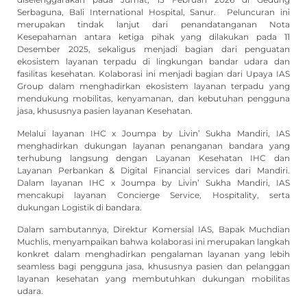
Serbaguna, Bali International Hospital, Sanur. Peluncuran ini
merupakan tindak lanjut dari penandatanganan Nota
Kesepahaman antara ketiga pihak yang dilakukan pada 11
Desember 2025, sekaligus menjadi bagian dari penguatan
ekosistem layanan terpadu di lingkungan bandar udara dan
fasilitas kesehatan. Kolaborasi ini menjadi bagian dari Upaya IAS
Group dalam menghadirkan ekosistem layanan terpadu yang
mendukung mobilitas, kenyamanan, dan kebutuhan pengguna
jasa, khususnya pasien layanan Kesehatan.
Melalui layanan IHC x Joumpa by Livin’ Sukha Mandiri, IAS
menghadirkan dukungan layanan penanganan bandara yang
terhubung langsung dengan Layanan Kesehatan IHC dan
Layanan Perbankan & Digital Financial services dari Mandiri.
Dalam layanan IHC x Joumpa by Livin’ Sukha Mandiri, IAS
mencakupi layanan Concierge Service, Hospitality, serta
dukungan Logistik di bandara.
Dalam sambutannya, Direktur Komersial IAS, Bapak Muchdian
Muchlis,
menyampaikan bahwa kolaborasi ini merupakan langkah
konkret dalam menghadirkan pengalaman layanan yang lebih
seamless bagi pengguna jasa, khususnya pasien dan pelanggan
layanan kesehatan yang membutuhkan dukungan mobilitas
udara.