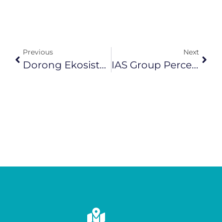
Previous
Next
Dorong Ekosistem Layanan Terpadu, IAS, IHC, Dan Bank Mandiri Gelar Workshop Kolaborasi
IAS Group Percepat Pemulihan Pascabanjir Di Aceh Tamiang Melalui Program IAS Tanggap