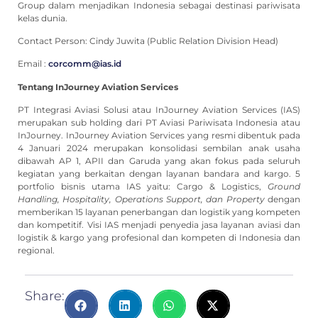
Group dalam menjadikan Indonesia sebagai destinasi pariwisata
kelas dunia.
Contact Person: Cindy Juwita (Public Relation Division Head)
Email :
corcomm@ias.id
Tentang InJourney Aviation Services
PT Integrasi Aviasi Solusi atau InJourney Aviation Services (IAS)
merupakan sub holding dari PT Aviasi Pariwisata Indonesia atau
InJourney. InJourney Aviation Services yang resmi dibentuk pada
4 Januari 2024 merupakan konsolidasi sembilan anak usaha
dibawah AP 1, APII dan Garuda yang akan fokus pada seluruh
kegiatan yang berkaitan dengan layanan bandara and kargo. 5
portfolio bisnis utama IAS yaitu: Cargo & Logistics,
Ground
Handling, Hospitality, Operations Support, dan Property
dengan
memberikan 15 layanan penerbangan dan logistik yang kompeten
dan kompetitif. Visi IAS menjadi penyedia jasa layanan aviasi dan
logistik & kargo yang profesional dan kompeten di Indonesia dan
regional.
Share: