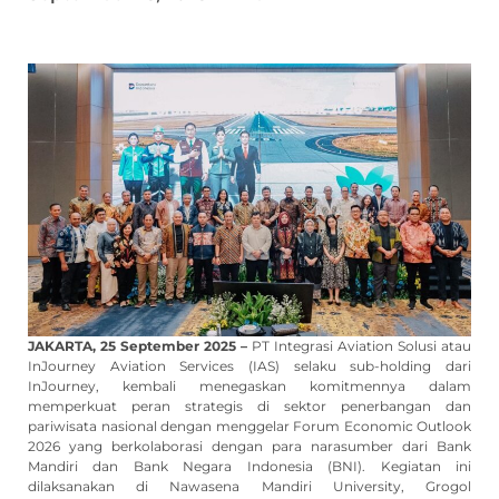
JAKARTA, 25 September 2025 –
PT Integrasi Aviation Solusi atau
InJourney Aviation Services (IAS) selaku sub-holding dari
InJourney, kembali menegaskan komitmennya dalam
memperkuat peran strategis di sektor penerbangan dan
pariwisata nasional dengan menggelar Forum Economic Outlook
2026 yang berkolaborasi dengan para narasumber dari Bank
Mandiri dan Bank Negara Indonesia (BNI). Kegiatan ini
dilaksanakan di Nawasena Mandiri University, Grogol