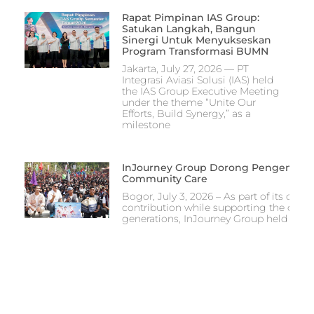
Rapat Pimpinan IAS Group:
Satukan Langkah, Bangun
Sinergi Untuk Menyukseskan
Program Transformasi BUMN
Jakarta, July 27, 2026 — PT
Integrasi Aviasi Solusi (IAS) held
the IAS Group Executive Meeting
under the theme “Unite Our
Efforts, Build Synergy,” as a
milestone
InJourney Group Dorong Pengembang
Community Care
Bogor, July 3, 2026 – As part of its co
contribution while supporting the devel
generations, InJourney Group held the I