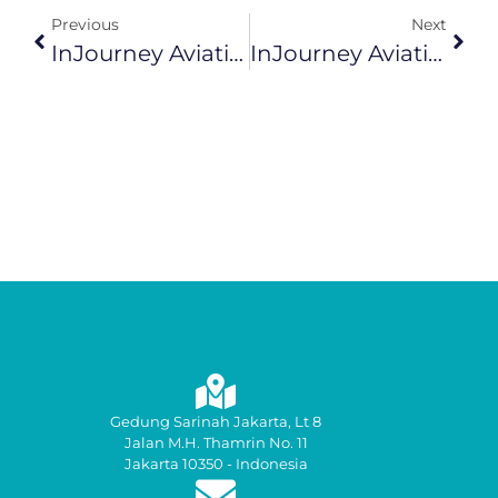
Previous
Next
InJourney Aviation Services Join Event IATA World Cargo Symposium 2024
InJourney Aviation Services (IAS) Mengadakan Acara Berbuka Puasa Bersama Seluruh Tim Communication InJourney Group
Gedung Sarinah Jakarta, Lt 8
Jalan M.H. Thamrin No. 11
Jakarta 10350 - Indonesia