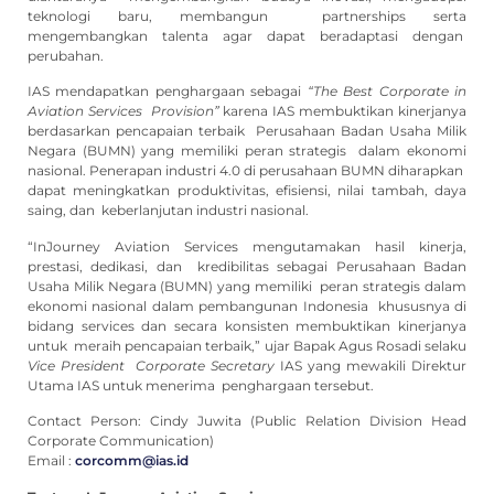
teknologi baru, membangun partnerships serta
mengembangkan talenta agar dapat beradaptasi dengan
perubahan.
IAS mendapatkan penghargaan sebagai
“The Best Corporate in
Aviation Services Provision”
karena IAS membuktikan kinerjanya
berdasarkan pencapaian terbaik Perusahaan Badan Usaha Milik
Negara (BUMN) yang memiliki peran strategis dalam ekonomi
nasional. Penerapan industri 4.0 di perusahaan BUMN diharapkan
dapat meningkatkan produktivitas, efisiensi, nilai tambah, daya
saing, dan keberlanjutan industri nasional.
“InJourney Aviation Services mengutamakan hasil kinerja,
prestasi, dedikasi, dan kredibilitas sebagai Perusahaan Badan
Usaha Milik Negara (BUMN) yang memiliki peran strategis dalam
ekonomi nasional dalam pembangunan Indonesia khususnya di
bidang services dan secara konsisten membuktikan kinerjanya
untuk meraih pencapaian terbaik,” ujar Bapak Agus Rosadi selaku
Vice President Corporate Secretary
IAS yang mewakili Direktur
Utama IAS untuk menerima penghargaan tersebut.
Contact Person: Cindy Juwita (Public Relation Division Head
Corporate Communication)
Email :
corcomm@ias.id