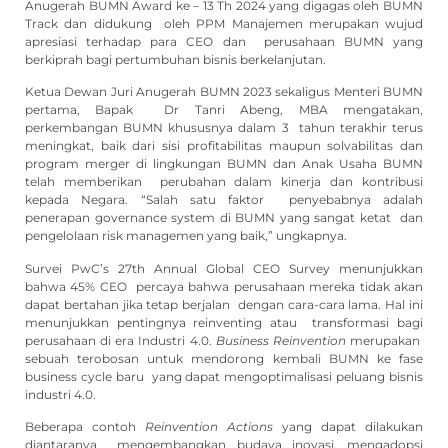
Anugerah BUMN Award ke – 13 Th 2024 yang digagas oleh BUMN
Track dan didukung oleh PPM Manajemen merupakan wujud
apresiasi terhadap para CEO dan perusahaan BUMN yang
berkiprah bagi pertumbuhan bisnis berkelanjutan.
Ketua Dewan Juri Anugerah BUMN 2023 sekaligus Menteri BUMN
pertama, Bapak Dr Tanri Abeng, MBA mengatakan,
perkembangan BUMN khususnya dalam 3 tahun terakhir terus
meningkat, baik dari sisi profitabilitas maupun solvabilitas dan
program merger di lingkungan BUMN dan Anak Usaha BUMN
telah memberikan perubahan dalam kinerja dan kontribusi
kepada Negara. “Salah satu faktor penyebabnya adalah
penerapan governance system di BUMN yang sangat ketat dan
pengelolaan risk managemen yang baik,” ungkapnya.
Survei PwC’s 27th Annual Global CEO Survey menunjukkan
bahwa 45% CEO percaya bahwa perusahaan mereka tidak akan
dapat bertahan jika tetap berjalan dengan cara-cara lama. Hal ini
menunjukkan pentingnya reinventing atau transformasi bagi
perusahaan di era Industri 4.0.
Business Reinvention
merupakan
sebuah terobosan untuk mendorong kembali BUMN ke fase
business cycle baru yang dapat mengoptimalisasi peluang bisnis
industri 4.0.
Beberapa contoh
Reinvention Actions
yang dapat dilakukan
diantaranya mengembangkan budaya inovasi, mengadopsi