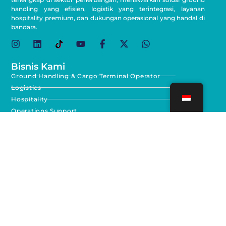
handling yang efisien, logistik yang terintegrasi, layanan
hospitality premium, dan dukungan operasional yang handal di
bandara.
Bisnis Kami
Ground Handling & Cargo Terminal Operator
Logistics
Hospitality
Operations Support
Tautan Singkat
Beranda
Karir
Pengadaan
Sistem Pelaporan Pelanggaran (WBS IAS)
PPID
Track & Trace Cargo