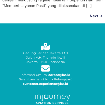
dengan mengusung tagline “Melayani Sepenuh Hati” dan
“Memberi Layanan Pasti” yang dilaksanakan di […]
Next
→
Gedung Sarinah Jakarta, Lt 8
Jalan M.H. Thamrin No. 11
Jakarta 10350 - Indonesia
Informasi Umum:
corsec@ias.id
Saran Layanan & Kritik Pelanggan:
customer.experience@ias.id